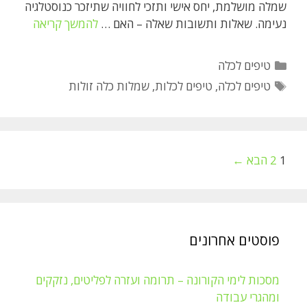
שמלה מושלמת, יחס אישי ותזכי לחוויה שתיזכר כנוסטלגיה
שמלות
נעימה. שאלות ותשובות שאלה – האם …
להמשך קריאה
כלה
זולות
קטגוריות
טיפים לכלה
תגיות
טיפים לכלה
,
טיפים לכלות
,
שמלות כלה זולות
ניווט
1
2
הבא ←
פוסטים
פוסטים אחרונים
מסכות לימי הקורונה – תרומה ועזרה לפליטים, נזקקים
ומהגרי עבודה