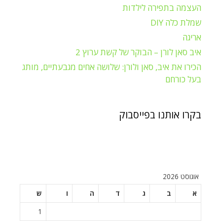
העצמה בתפירה לילדות
שמלת כלה DIY
אריגה
איב סאן לורן – הבוקר של קשת ערוץ 2
הכירו את איב, סאן ולורן: שלושה אחים מגבעתיים, מותג
בעל כורחם
בקרו אותנו בפייסבוק
אוגוסט 2026
א
ב
ג
ד
ה
ו
ש
1