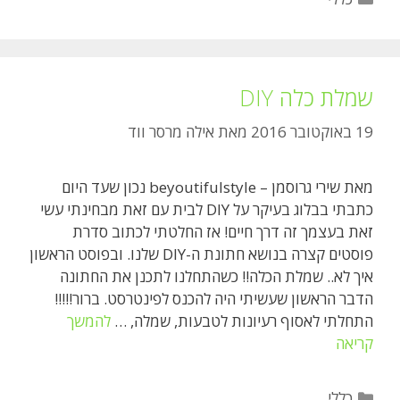
שמלת כלה DIY
19 באוקטובר 2016
מאת
אילה מרסר ווד
מאת שירי גרוסמן – beyoutifulstyle נכון שעד היום
כתבתי בבלוג בעיקר על DIY לבית עם זאת מבחינתי עשי
זאת בעצמך זה דרך חיים! אז החלטתי לכתוב סדרת
פוסטים קצרה בנושא חתונת ה-DIY שלנו. ובפוסט הראשון
איך לא.. שמלת הכלה!! כשהתחלנו לתכנן את החתונה
הדבר הראשון שעשיתי היה להכנס לפינטרסט. ברור!!!!!
התחלתי לאסוף רעיונות לטבעות, שמלה, …
להמשך
שמלת
קריאה
כלה
DIY
קטגוריות
כללי