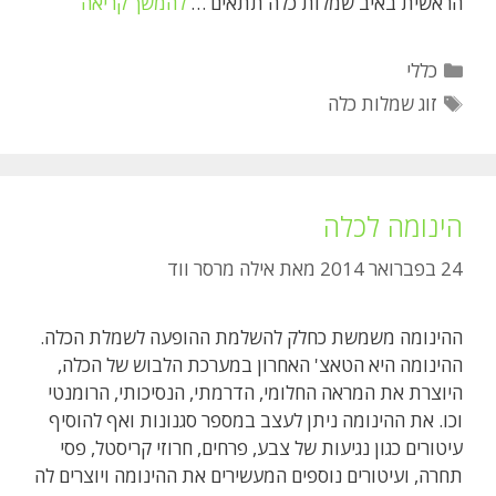
זוג
הראשית באיב שמלות כלה תתאים …
להמשך קריאה
שמלות
כלה
קטגוריות
כללי
תגיות
זוג שמלות כלה
הינומה לכלה
24 בפברואר 2014
מאת
אילה מרסר ווד
ההינומה משמשת כחלק להשלמת ההופעה לשמלת הכלה.
ההינומה היא הטאצ' האחרון במערכת הלבוש של הכלה,
היוצרת את המראה החלומי, הדרמתי, הנסיכותי, הרומנטי
וכו. את ההינומה ניתן לעצב במספר סגנונות ואף להוסיף
עיטורים כגון נגיעות של צבע, פרחים, חרוזי קריסטל, פסי
תחרה, ועיטורים נוספים המעשירים את ההינומה ויוצרים לה