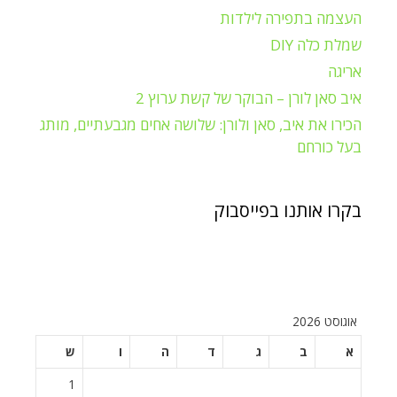
העצמה בתפירה לילדות
שמלת כלה DIY
אריגה
איב סאן לורן – הבוקר של קשת ערוץ 2
הכירו את איב, סאן ולורן: שלושה אחים מגבעתיים, מותג
בעל כורחם
בקרו אותנו בפייסבוק
אוגוסט 2026
א
ב
ג
ד
ה
ו
ש
1